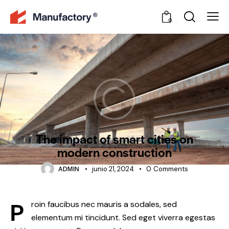
0
FEATURED
The impact of smart cities on
modern construction
ADMIN
junio 21, 2024
0
Comments
P
roin faucibus nec mauris a sodales, sed
elementum mi tincidunt. Sed eget viverra egestas