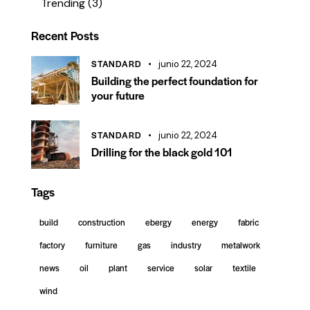
Trending
(3)
Recent Posts
STANDARD
junio 22, 2024
Building the perfect foundation for
your future
STANDARD
junio 22, 2024
Drilling for the black gold 101
Tags
build
construction
ebergy
energy
fabric
factory
furniture
gas
industry
metalwork
news
oil
plant
service
solar
textile
wind