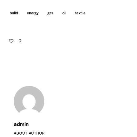
build
energy
gas
oil
textile
0
admin
ABOUT AUTHOR