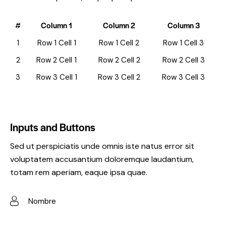
#
Column 1
Column 2
Column 3
1
Row 1 Cell 1
Row 1 Cell 2
Row 1 Cell 3
2
Row 2 Cell 1
Row 2 Cell 2
Row 2 Cell 3
3
Row 3 Cell 1
Row 3 Cell 2
Row 3 Cell 3
Inputs and Buttons
Sed ut perspiciatis unde omnis iste natus error sit
voluptatem accusantium doloremque laudantium,
totam rem aperiam, eaque ipsa quae.