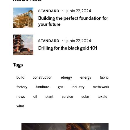
STANDARD
junio 22, 2024
Building the perfect foundation for
your future
STANDARD
junio 22, 2024
Drilling for the black gold 101
Tags
build
construction
ebergy
energy
fabric
factory
furniture
gas
industry
metalwork
news
oil
plant
service
solar
textile
wind