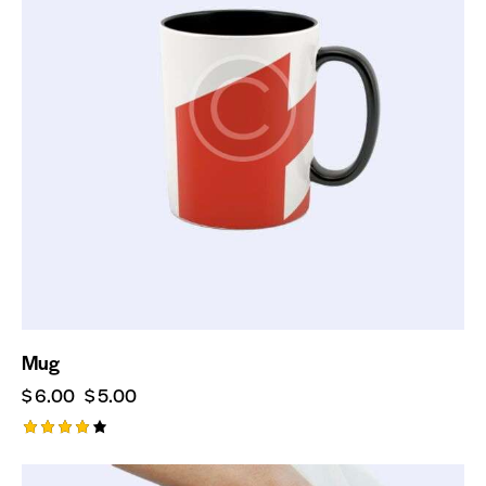
Mug
$
6.00
$
5.00
Valorad
o con