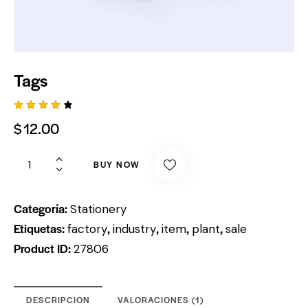
Tags
Valora
1
$
12.00
do con
4.00
de 5
en
BUY NOW
base
a
valorac
ión de
Categoría:
un
Stationery
cliente
Etiquetas:
,
,
,
,
factory
industry
item
plant
sale
Product ID:
27806
DESCRIPCIÓN
VALORACIONES (1)