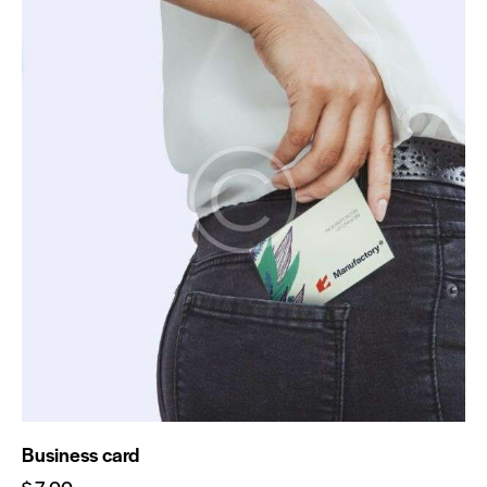
4.00
de 5
Business card
$
7.00